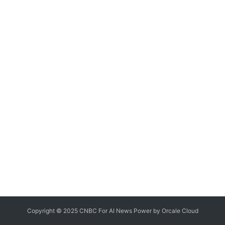
Copyright © 2025 CNBC For AI News Power by
Orcale
Cloud