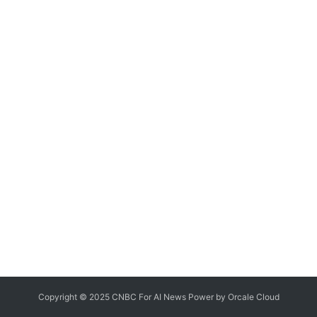
Copyright © 2025 CNBC For AI News Power by
Orcale
Cloud