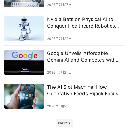
2026年7月27日
Nvidia Bets on Physical AI to
Conquer Healthcare Robotics
Data Challenges
2026年7月23日
Google Unveils Affordable
Gemini AI and Competes with
Mythos
2026年7月21日
The AI Slot Machine: How
Generative Feeds Hijack Focus
and How to Win It Back
2026年7月21日
Next