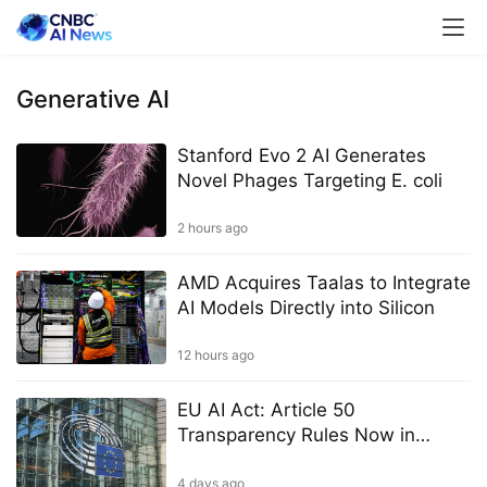
Generative AI
Stanford Evo 2 AI Generates
Novel Phages Targeting E. coli
2 hours ago
AMD Acquires Taalas to Integrate
AI Models Directly into Silicon
12 hours ago
EU AI Act: Article 50
Transparency Rules Now in
Effect
4 days ago