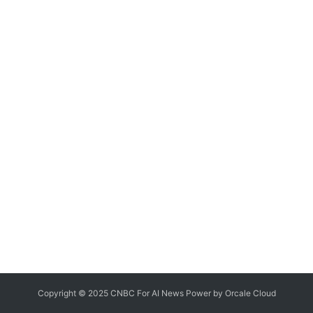
Copyright © 2025 CNBC For AI News Power by
Orcale
Cloud