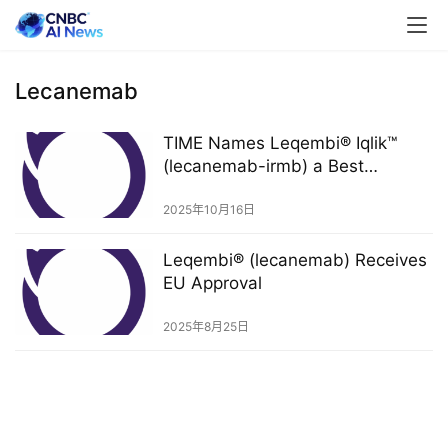
Lecanemab
TIME Names Leqembi® Iqlik™
(lecanemab-irmb) a Best
Innovation of 2025
2025年10月16日
Leqembi® (lecanemab) Receives
EU Approval
2025年8月25日