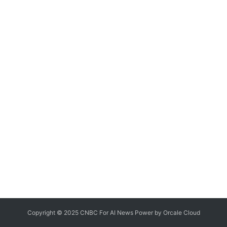
Copyright © 2025 CNBC For AI News Power by
Orcale
Cloud