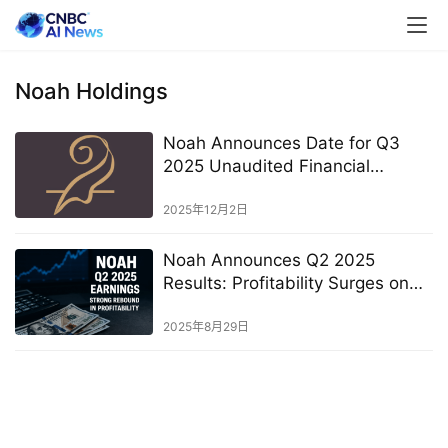
Noah Holdings
Noah Announces Date for Q3
2025 Unaudited Financial
Results
2025年12月2日
Noah Announces Q2 2025
Results: Profitability Surges on
Investor Confidence and
International Expansion
2025年8月29日